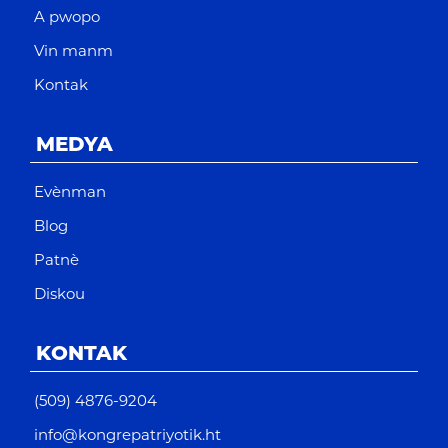
A pwopo
Vin manm
Kontak
MEDYA
Evènman
Blog
Patnè
Diskou
KONTAK
(509) 4876-9204
info@kongrepatriyotik.ht