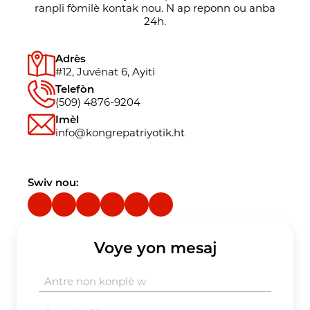
ranpli fòmilè kontak nou. N ap reponn ou anba
24h.
Adrès
#12, Juvénat 6, Ayiti
Telefòn
(509) 4876-9204
Imèl
info@kongrepatriyotik.ht
Swiv nou:
Voye yon mesaj