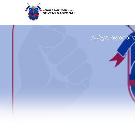
Akèy
A pwopo
P