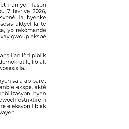
fèt nan yon fason
u 7 fevriye 2026,
syonèl la, byenke
esis aktyèl la te
 sa, yo rekòmande
 travay gwoup ekspè
ans ijan lòd piblik
emokratik, lib ak
osesis la.
yen sa a ap parèt
sanble ekspè, aktè
mobilizasyon byen
wòch estriktire li
re eleksyon lib ak
wayen.