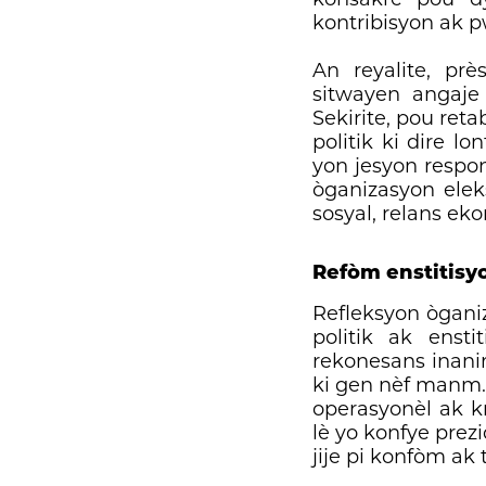
kontribisyon ak 
An reyalite, pr
sitwayen angaje 
Sekirite, pou reta
politik ki dire l
yon jesyon respon
òganizasyon eleks
sosyal, relans ek
Refòm enstitisyo
Refleksyon òganiz
politik ak enst
rekonesans inanim
ki gen nèf manm. 
operasyonèl ak kr
lè yo konfye prez
jije pi konfòm ak 