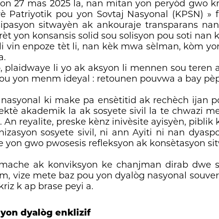
n 27 mas 2025 la, nan mitan yon peryòd gwo kriz
è Patriyotik pou yon Sovtaj Nasyonal (KPSN) » fi
sipasyon sitwayèn ak ankouraje transparans nan 
rèt yon konsansis solid sou solisyon pou soti nan 
 li vin enpoze tèt li, nan kèk mwa sèlman, kòm 
a.
, plaidwaye li yo ak aksyon li mennen sou teren
tou yon menm ideyal : retounen pouvwa a bay pèp
asyonal ki make pa ensètitid ak rechèch ijan po
ektè akademik la ak sosyete sivil la te chwazi m
n. An reyalite, preske kènz inivèsite ayisyèn, pibli
zasyon sosyete sivil, ni ann Ayiti ni nan dyasp
 yon gwo pwosesis refleksyon ak konsètasyon si
ki mache ak konviksyon ke chanjman dirab dwe
m, vize mete baz pou yon dyalòg nasyonal souver
riz k ap brase peyi a.
yon dyalòg enklizif