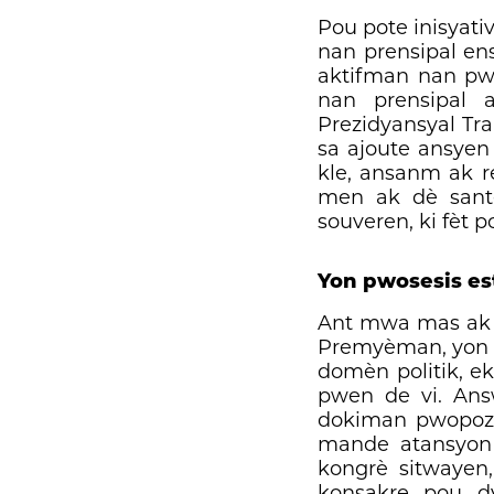
Pou pote inisyati
nan prensipal ens
aktifman nan pwo
nan prensipal
Prezidyansyal Tra
sa ajoute ansyen
kle, ansanm ak r
men ak dè santèn
souveren, ki fèt p
Yon pwosesis est
Ant mwa mas ak j
Premyèman, yon ve
domèn politik, e
pwen de vi. Ans
dokiman pwopozis
mande atansyon 
kongrè sitwayen,
konsakre pou dy