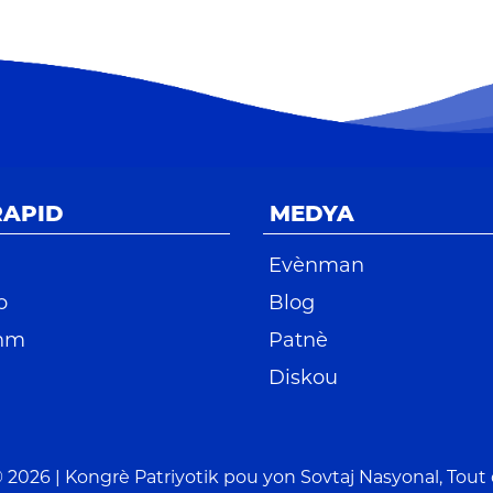
RAPID
MEDYA
Evènman
o
Blog
nm
Patnè
Diskou
© 2026 |
Kongrè Patriyotik pou yon Sovtaj Nasyonal
, Tout