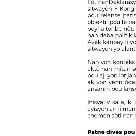
Fèt nanDeklarasyo
sitwayèn « Kongr
pou relanse pati
objektif pou fè pa
peyi a tonbe nèt,
nan deba politik l
Avèk kanpay li yo
sitwayen yo alan
Nan yon kontèks n
aktè nan mitan s
pou aji yon lòt ja
ak yon venn ògani
ansanm pou lanse
Inisyativ sa a, 
ayisyen an li men
chemen sòti nan k
Patnè divès pou 