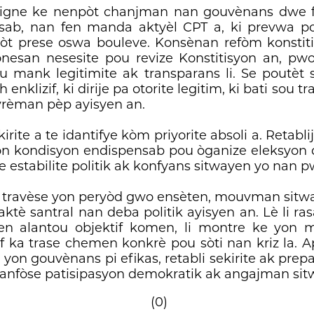
uligne ke nenpòt chanjman nan gouvènans dwe 
ab, nan fen manda aktyèl CPT a, ki prevwa po
òt prese oswa bouleve. Konsènan refòm konstiti
onesan nesesite pou revize Konstitisyon an, pwos
ou mank legitimite ak transparans li. Se poutèt
nklizif, ki dirije pa otorite legitim, ki bati sou
 vrèman pèp ayisyen an.
irite a te idantifye kòm priyorite absoli a. Retablij
n kondisyon endispensab pou òganize eleksyon d
e estabilite politik ak konfyans sitwayen yo nan pw
 travèse yon peryòd gwo ensèten, mouvman sitwa
 aktè santral nan deba politik ayisyen an. Lè li ra
yen alantou objektif komen, li montre ke yon 
zif ka trase chemen konkrè pou sòti nan kriz la. Ap
 yon gouvènans pi efikas, retabli sekirite ak prepa
 ranfòse patisipasyon demokratik ak angajman sit
(0)