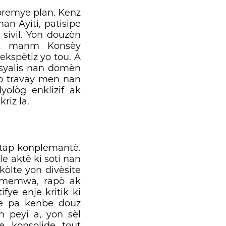
 premye plan. Kenz
an Ayiti, patisipe
sivil. Yon douzèn
ak manm Konsèy
ekspètiz yo tou. A
esyalis nan domèn
yo travay men nan
yològ enklizif ak
riz la.
etap konplemantè.
e aktè ki soti nan
òlte yon divèsite
n memwa, rapò ak
ye enje kritik ki
ze pa kenbe douz
n peyi a, yon sèl
e konsolide tout