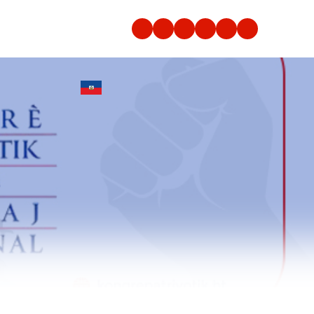
Konekte
Enskri
KONEKTE KOUNYE A
Français
English
Sonje
Modpas bliye
m
Kreyòl
Konekte
Español