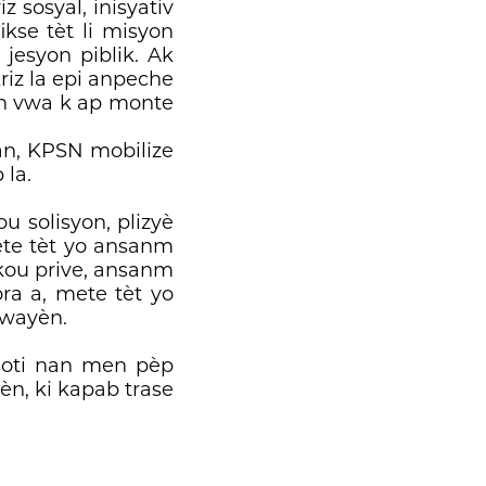
 sosyal, inisyativ
kse tèt li misyon
jesyon piblik. Ak
kriz la epi anpeche
yon vwa k ap monte
 an, KPSN mobilize
 la.
u solisyon, plizyè
ete tèt yo ansanm
k kou prive, ansanm
ora a, mete tèt yo
twayèn.
 soti nan men pèp
èn, ki kapab trase