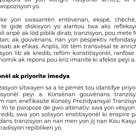
pwopozisyon yo.
èske yon swasantèn entèvenan, ekspè, chèchè,
te gide diskisyon yo alantou twa aks refleksy
bli anpè ak lòd piblik dirab; tranzisyon, pou mete 
ontan; ak gouvènans, nan yon pèspektiv refondas
sab ak efikas. Anplis, lòt tèm transvèsal te anrich
yon lib ak kredib, refòm konstitisyonèl, ranfòse 
onomik ak repons pou kriz imanitè ki afekte peyi a.
nèl ak priyorite imedya
asyon sitwayen sa a te pèmèt tou idantifye priyo
itisyonèl peyi a. Konsènan gouvènans tranzi
 nan enefikasite Konsèy Prezidyansyal Tranzisyo
Yo te pwopoze de gwo altènativ: swa yon vèsyon a
edib, swa yon solisyon enstitisyonèl ki enspire p
idans tranzisyon an nan men yon jij nan Kou Kas
tradisyon repibliken yo.