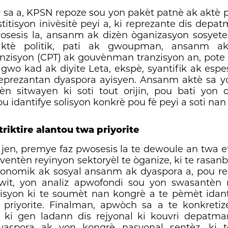
v sa a, KPSN repoze sou yon pakèt patnè ak aktè
titisyon inivèsitè peyi a, ki reprezante dis depatm
sesis la, ansanm ak dizèn òganizasyon sosyete 
 aktè politik, pati ak gwoupman, ansanm 
nzisyon (CPT) ak gouvènman tranzisyon an, pote 
 gwo kad ak diyite Leta, ekspè, syantifik ak esp
eprezantan dyaspora ayisyen. Ansanm aktè sa 
 sitwayen ki soti tout orijin, pou bati yon d
ou idantifye solisyon konkrè pou fè peyi a soti nan k
riktire alantou twa priyorite
en, premye faz pwosesis la te dewoule an twa 
ntèn reyinyon sektoryèl te òganize, ki te rasanbl
konomik ak sosyal ansanm ak dyaspora a, pou rek
wit, yon analiz apwofondi sou yon swasantè
yon ki te soumèt nan kongrè a te pèmèt idantif
priyorite. Finalman, apwòch sa a te konkreti
 ki gen ladann dis rejyonal ki kouvri depatma
aspora ak yon kongrè nasyonal sentèz, ki t