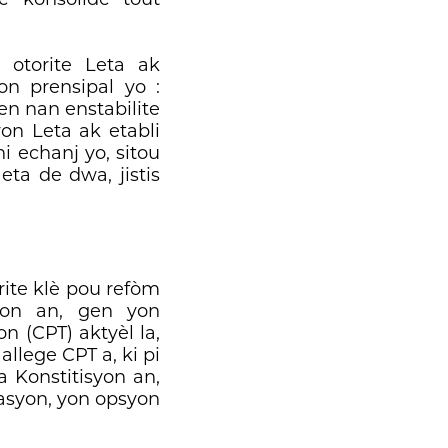
 otorite Leta ak
on prensipal yo :
fen nan enstabilite
yon Leta ak etabli
i echanj yo, sitou
eta de dwa, jistis
rite klè pou refòm
syon an, gen yon
n (CPT) aktyèl la,
llege CPT a, ki pi
a Konstitisyon an,
yasyon, yon opsyon