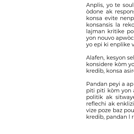
Anplis, yo te so
òdone ak respons
konsa evite nenp
konsansis la rek
lajman kritike p
yon nouvo apwòch e
yo epi ki enplike
Alafen, kesyon sek
konsidere kòm yo
kredib, konsa asir
Pandan peyi a ap
piti piti kòm yon
politik ak sitwa
reflechi ak enkli
vize poze baz pou
kredib, pandan l