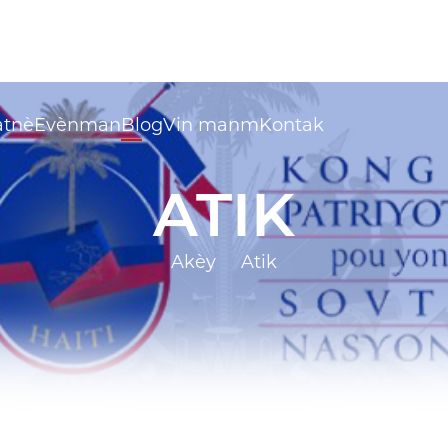
atnè
Evènman
Blog
Vin manm
Kontak
Evènman
ATIK
Kalandriye
Achiv evènman
Akèy
Atik