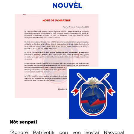
NOUVÈL
Nòt senpati
“Kongrè Patriyotik pou yon Sovtaj Nasyonal