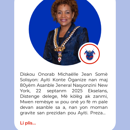
aprantisaj li yo. San edikasyon, pap gen ni
refondasyon, ni estabilite, ni avni.
KPSN bese tèt li avèk respè devan memwa Me
Junior Chérelus epi li reafime angajman li pou l
kontinye travay avèk detèminasyon pou yon Ayiti ki
chita sou respè lavi, konesans ak libète.
Diskou Onorab Michaëlle Jean Somè
Solisyon: Ayiti Konte Òganize nan maj
80yèm Asanble Jeneral Nasyonzini New
York, 22 septanm 2025 Ekselans,
Distenge delege, Mè kòlèg ak zanmi,
Mwen remèsye w pou onè yo fè m pale
devan asanble sa a, nan yon moman
gravite san prezidan pou Ayiti. Prezans
ou isit la gen yon siyifikasyon pwofond
Li plis...
pou yon pèp ki te kontribye vanyan nan
avansman dwa moun ak libète, men ki