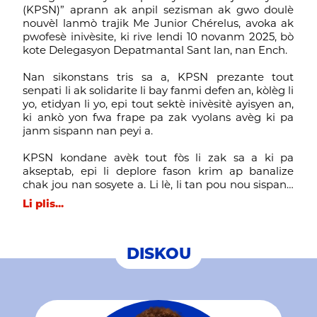
(KPSN)” aprann ak anpil sezisman ak gwo doulè
nouvèl lanmò trajik Me Junior Chérelus, avoka ak
pwofesè inivèsite, ki rive lendi 10 novanm 2025, bò
kote Delegasyon Depatmantal Sant lan, nan Ench.
Nan sikonstans tris sa a, KPSN prezante tout
senpati li ak solidarite li bay fanmi defen an, kòlèg li
yo, etidyan li yo, epi tout sektè inivèsitè ayisyen an,
ki ankò yon fwa frape pa zak vyolans avèg ki pa
janm sispann nan peyi a.
KPSN kondane avèk tout fòs li zak sa a ki pa
akseptab, epi li deplore fason krim ap banalize
chak jou nan sosyete a. Li lè, li tan pou nou sispann
spiray mechanste sa a ki ap ravaje fondasyon
Li plis...
nasyon an epi kraze espwa tout yon pèp.
Atravè trajedi sa a, KPSN lanse yon apèl bay
DISKOU
konsyans nasyonal la : chak sitwayen, enstitisyon
yo, epi tout fòs viv peyi a, pou nou leve yon fason
moral ak kolektif pou retabli diyite, jistis ak sekirite
pou tout moun.
Ayiti pap janm ka leve kanpe si y ap detwi espas