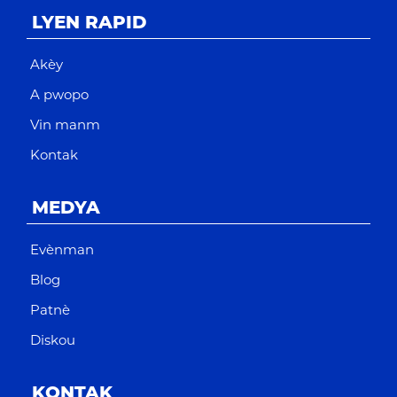
Katriyèmman, epi anvan tout bagay,
LYEN RAPID
sekirite ak eleksyon rete de priyorite
absoli. Retabli sekirite konsitye yon
enperatif negosyab, kondisyon sine qua
Akèy
non nan òganizasyon eleksyon
demokratik, lib ak vrèman kredib. Sou
A pwopo
plan sekirite, entansyon resan eksprime
Vin manm
pa kominote entènasyonal pou
deplwaye yon fòs sipresyon gang, anba
Kontak
manda Nasyonzini, sanble make yon pa
nan bon direksyon paske sa tradui yon
pran konsyans estratejik: atake gang
MEDYA
nan Ayiti revni nan vize yon mayon lokal
esansyèl nan chenn rezo transnasyonal
krim òganize pwisan, ki enplike nan
Evènman
trafik zam, dwòg ak ògàn. Mwen di
byen: «sanble make yon pa nan bon
Blog
direksyon», paske depi plis pase twa ane,
Patnè
popilasyon ayisyen viktim twotwomann
ak inèsi ki kontinye kominote
Diskou
entènasyonal. E anyen, jodi a, pa garanti
ke nan sis a nèf mwa, nou poko anlise
nan deba esteril sou mwayen ede
KONTAK
popilasyon sa a soti nan yon lanfè