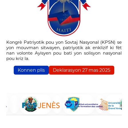
Kongrè Patriyotik pou yon Sovtaj Nasyonal (KPSN) se
yon mouvman sitwayen, patriyotik ak enklizif ki fèt
nan volonte Ayisyen pou bati yon solisyon nasyonal
pou kriz la.
Konnen plis
Deklarasyon 27 mas 2025